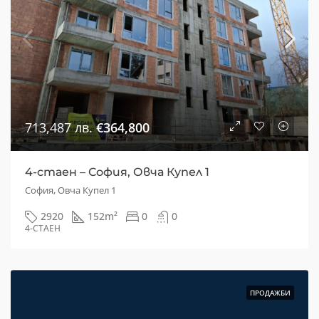
713,487 лв.
€364,800
4-стаен – София, Овча Купел 1
София, Овча Купел 1
2920
152
m²
0
0
4-СТАЕН
ПРОДАЖБИ