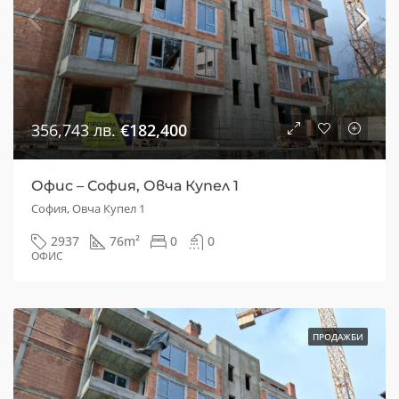
356,743 лв.
€182,400
Офис – София, Овча Купел 1
София, Овча Купел 1
2937
76
m²
0
0
ОФИС
ПРОДАЖБИ