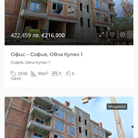
422,459 лв.
€216,000
Офис – София, Овча Купел 1
София, Овча Купел 1
2938
90
m²
0
0
ОФИС
ПРОДАЖБИ