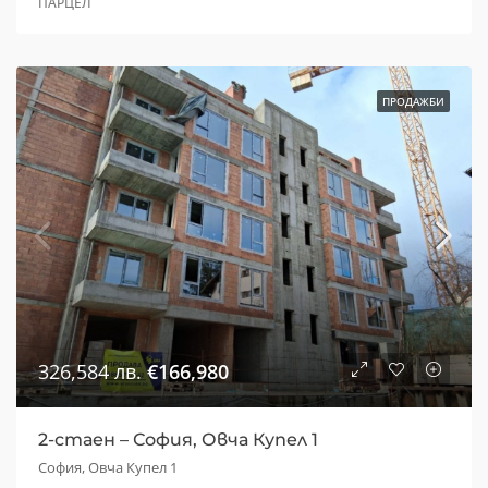
ПАРЦЕЛ
ПРОДАЖБИ
326,584 лв.
€166,980
2-стаен – София, Овча Купел 1
София, Овча Купел 1