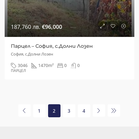
187,760 лв.
€96,000
Парцел – София, с.Долни Лозен
София, с.Долни Лозен
3046
1470
m²
0
0
ПАРЦЕЛ
1
2
3
4