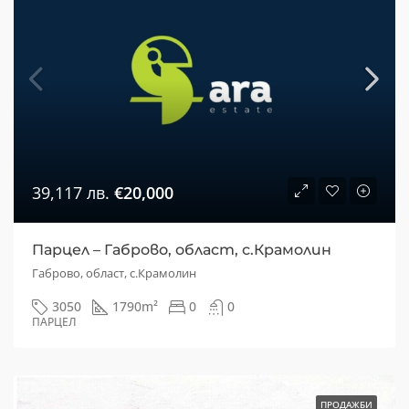
39,117 лв.
€20,000
Парцел – Габрово, област, с.Крамолин
Габрово, област, с.Крамолин
3050
1790
m²
0
0
ПАРЦЕЛ
ПРОДАЖБИ