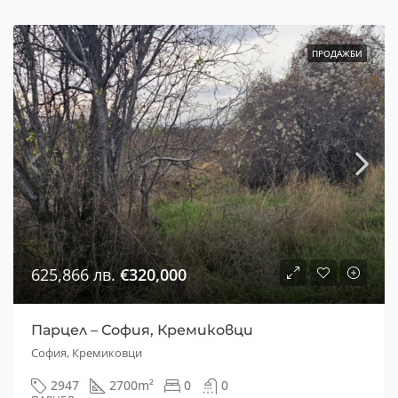
ПРОДАЖБИ
625,866 лв.
€320,000
Парцел – София, Кремиковци
София, Кремиковци
2947
2700
m²
0
0