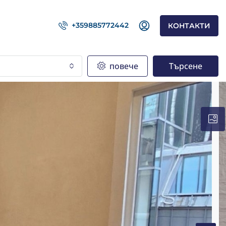
+359885772442
КОНТАКТИ
повече
Търсене