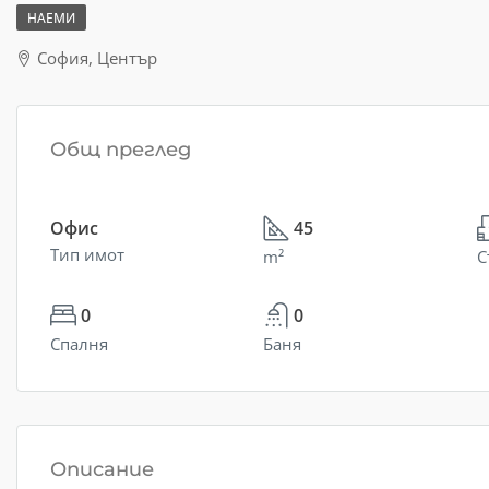
НАЕМИ
София, Център
Общ преглед
Офис
45
Тип имот
m²
С
0
0
Спалня
Баня
Описание