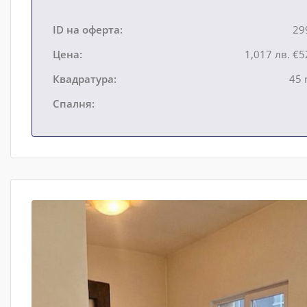
ID на оферта:
29
Цена:
1,017 лв.
€5
Квадратура:
45 
Спалня: