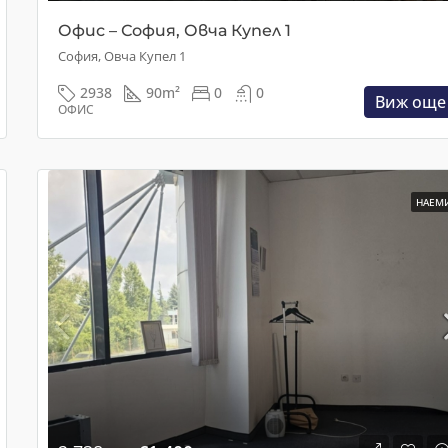
Офис – София, Овча Купел 1
София, Овча Купел 1
2938
90
m²
0
0
Виж още
ОФИС
НАЕМ