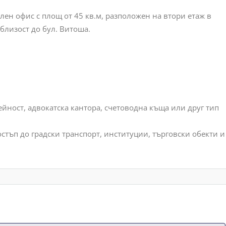
лен офис с площ от 45 кв.м, разположен на втори етаж в
 близост до бул. Витоша.
ейност, адвокатска кантора, счетоводна къща или друг тип
стъп до градски транспорт, институции, търговски обекти и