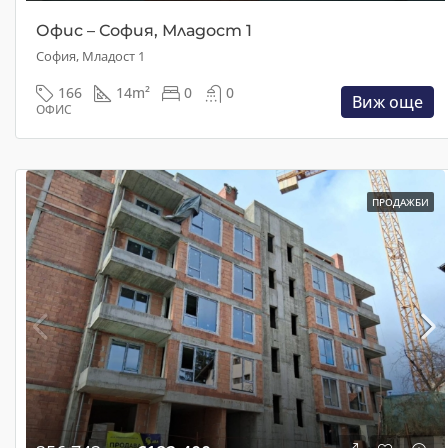
Офис – София, Младост 1
София, Младост 1
166
14
m²
0
0
Виж още
ОФИС
ПРОДАЖБИ