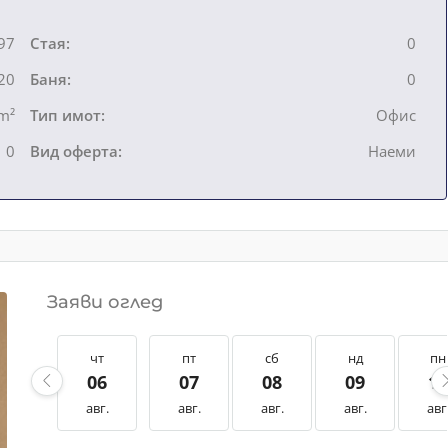
97
Стая:
0
20
Баня:
0
m²
Тип имот:
Офис
0
Вид оферта:
Наеми
Заяви оглед
чт
пт
сб
нд
пн
06
07
08
09
1
авг.
авг.
авг.
авг.
авг