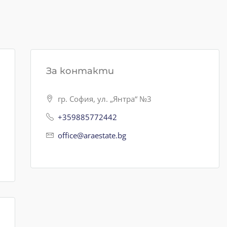
За контакти
гр. София, ул. „Янтра“ №3
+359885772442
office@araestate.bg