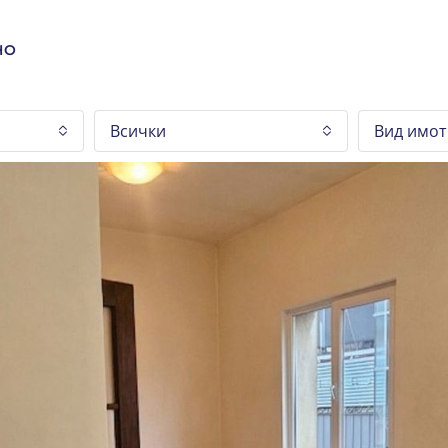
НО
Всички
Вид имот