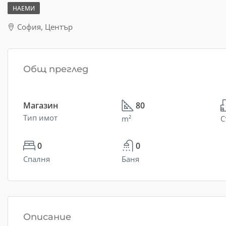
НАЕМИ
София, Център
Общ преглед
Магазин
80
Тип имот
m²
С
0
0
Спалня
Баня
Описание