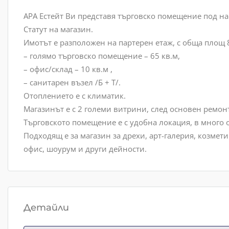
АРА Естейт Ви представя търговско помещение под н
Статут на магазин.
Имотът е разположен на партерен етаж, с обща площ 80 
– голямо търговско помещение – 65 кв.м,
– офис/склад – 10 кв.м ,
– санитарен възел /Б + Т/.
Отоплението е с климатик.
Магазинът е с 2 големи витрини, след основен ремон
Търговското помещение е с удобна локация, в много 
Подходящ е за магазин за дрехи, арт-галерия, козмети
офис, шоурум и други дейности.
Детайли