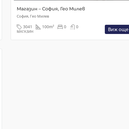
Магазин – София, Гео Милев
София, Гео Милев
3041
100
m²
0
0
Виж още
МАГАЗИН