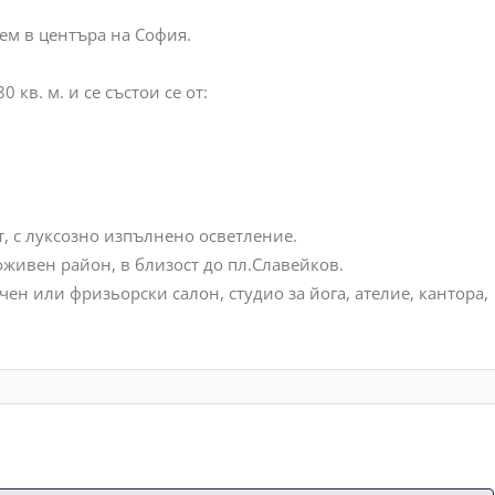
аем в центъра на София.
кв. м. и се състои се от:
т, с луксозно изпълнено осветление.
оживен район, в близост до пл.Славейков.
чен или фризьорски салон, студио за йога, ателие, кантора,