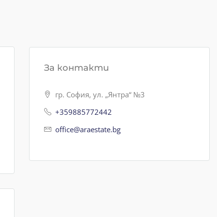
За контакти
гр. София, ул. „Янтра“ №3
+359885772442
office@araestate.bg