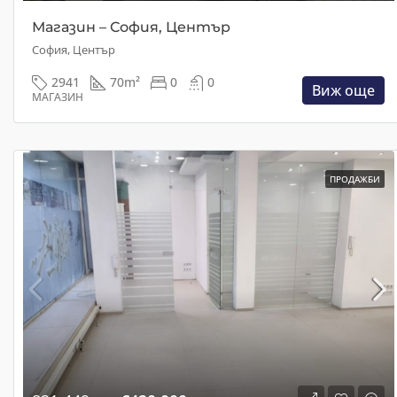
Магазин – София, Център
София, Център
2941
70
m²
0
0
Виж още
МАГАЗИН
ПРОДАЖБИ