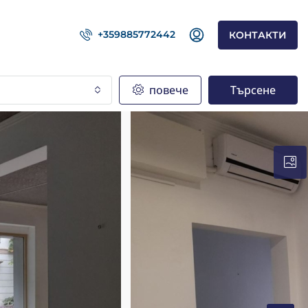
+359885772442
КОНТАКТИ
повече
Търсене