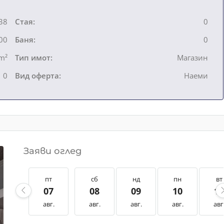
38
Стая:
0
00
Баня:
0
m²
Тип имот:
Магазин
0
Вид оферта:
Наеми
Заяви оглед
пт
сб
нд
пн
вт
07
08
09
10
1
авг.
авг.
авг.
авг.
авг