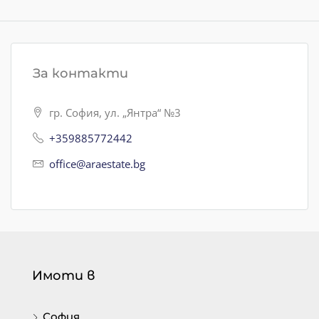
За контакти
гр. София, ул. „Янтра“ №3
+359885772442
office@araestate.bg
Имоти в
София