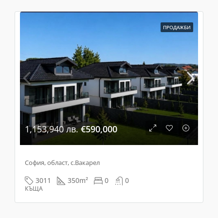
ПРОДАЖБИ
1,153,940 лв.
€590,000
София, област, с.Вакарел
3011
350
m²
0
0
КЪЩА