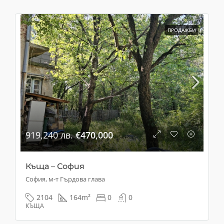
ПРОДАЖБИ
919,240 лв.
€470,000
Къща – София
София, м-т Гърдова глава
2104
164
m²
0
0
КЪЩА