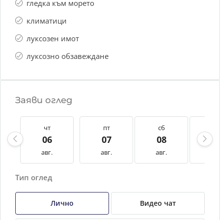
гледка към морето
климатици
луксозен имот
луксозно обзавеждане
Заяви оглед
чт
пт
сб
нд
06
07
08
0
авг.
авг.
авг.
авг
Тип оглед
Лично
Видео чат