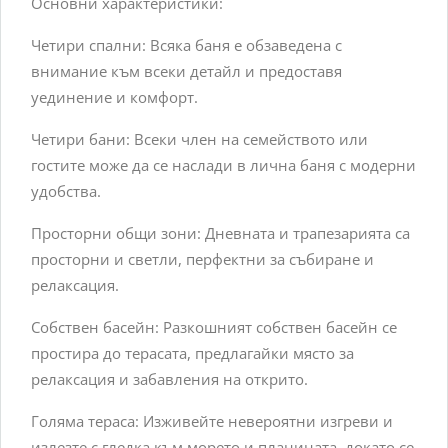
Основни характеристики:
Четири спални: Всяка баня е обзаведена с
внимание към всеки детайл и предоставя
уединение и комфорт.
Четири бани: Всеки член на семейството или
гостите може да се наслади в лична баня с модерни
удобства.
Просторни общи зони: Дневната и трапезарията са
просторни и светли, перфектни за събиране и
релаксация.
Собствен басейн: Разкошният собствен басейн се
простира до терасата, предлагайки място за
релаксация и забавления на открито.
Голяма тераса: Изживейте невероятни изгреви и
излезте с гледка към морето и планината, докато се