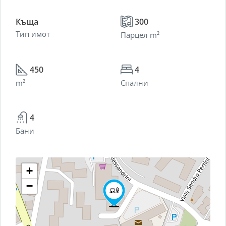
Къща
300
Тип имот
Парцел m²
450
4
m²
Спални
4
Бани
+
−