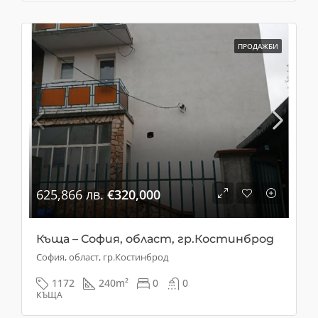
ПРОДАЖБИ
625,866 лв.
€320,000
Къща – София, област, гр.Костинброд
София, област, гр.Костинброд
1172
240
m²
0
0
КЪЩА