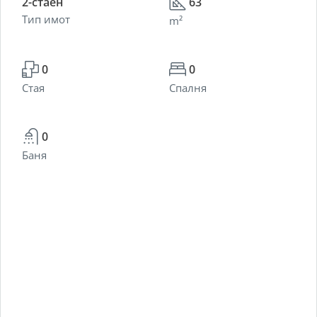
2-стаен
63
Тип имот
m²
0
0
Стая
Спалня
0
Баня