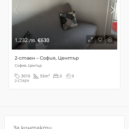
1,232 лв.
€630
2-стаен – София, Център
София, Център
3010
55
m²
0
0
2-СТАЕН
За контакти