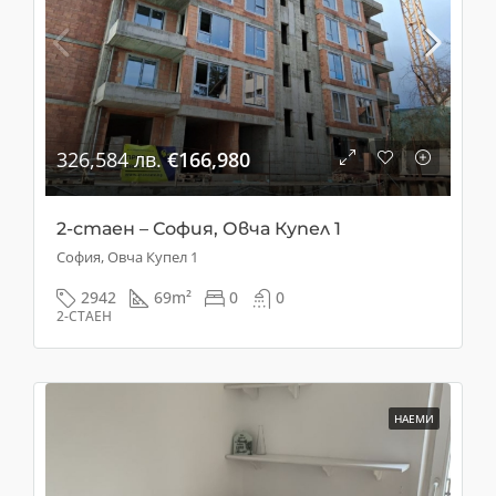
326,584 лв.
€166,980
2-стаен – София, Овча Купел 1
София, Овча Купел 1
2942
69
m²
0
0
2-СТАЕН
НАЕМИ