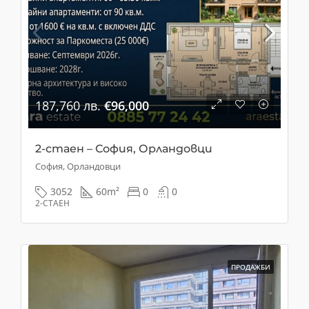
187,760 лв.
€96,000
2-стаен – София, Орландовци
София, Орландовци
3052
60
m²
0
0
2-СТАЕН
ПРОДАЖБИ