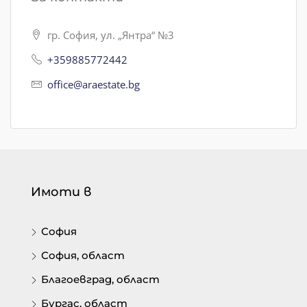
гр. София, ул. „Янтра“ №3
+359885772442
office@araestate.bg
Имоти в
София
София, област
Благоевград, област
Бургас, област