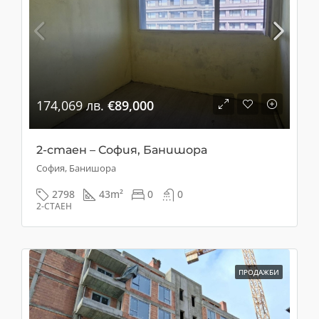
174,069 лв.
€89,000
2-стаен – София, Банишора
София, Банишора
2798
43
m²
0
0
2-СТАЕН
ПРОДАЖБИ