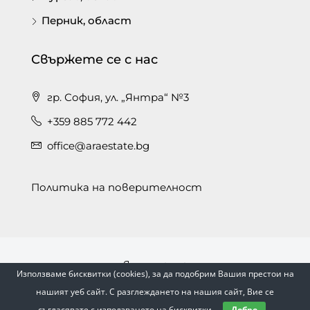
Перник, област
Свържете се с нас
гр. София, ул. „Янтра“ №3
+359 885 772 442
office@araestate.bg
Политика на поверителност
Facebook
Използваме бисквитки (cookies), за да подобрим Вашия престои на
© Ara Estate | С помощта на
Естейт Сайт
нашият уеб сайт. С разглеждането на нашия сайт, Вие се
съгласявате с използването на бисквитки.
Добре