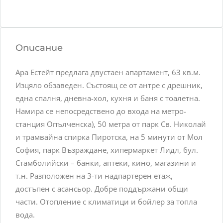
Описание
Ара Естейт предлага двустаен апартамент, 63 кв.м.
Изцяло обзаведен. Състоящ се от антре с дрешник,
една спалня, дневна-хол, кухня и баня с тоалетна.
Намира се непосредствено до входа на метро-
станция Опълченска), 50 метра от парк Св. Николай
и трамвайна спирка Пиротска, на 5 минути от Мол
София, парк Възраждане, хипермаркет Лидл, бул.
Стамболийски – банки, аптеки, кино, магазини и
т.н. Разположен на 3-ти надпартерен етаж,
достъпен с асансьор. Добре поддържани общи
части. Отопление с климатици и бойлер за топла
вода.