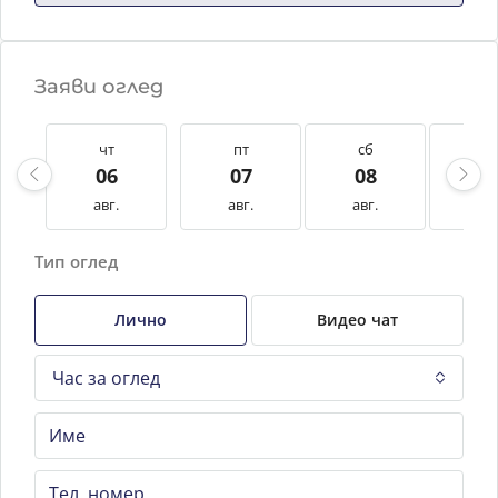
Заяви оглед
чт
пт
сб
нд
06
07
08
0
авг.
авг.
авг.
авг
Тип оглед
Лично
Видео чат
Час за оглед