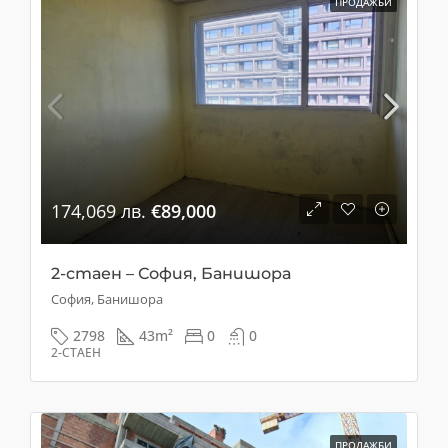
ПРОДАЖБИ
174,069 лв.
€89,000
2-стаен – София, Банишора
София, Банишора
2798
43
m²
0
0
2-СТАЕН
ПРОДАЖБИ