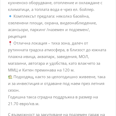
кухненско оборудване, отопление и охлаждане с
климатици, а топлата вода е чрез ел. бойлер.
Комплексът предлага: няколко басейна,
озеленени площи, охрана, видеонаблюдение,
асансьори, паркинг /наземен и подземен/,
рецепция
Отлична локация – тиха зона, далеч от
рутинната градска атмосфера, в близост до южната
плажна ивица, аквапарк, заведения, МОЛ,
магазини, автогара и удобства, като влакчето за
ММЦ и Китен преминава на 120 м.
Подходящ, както за целогодишно живеене, така
и за инвестиция и отдаване под наем през летния
сезон.
Годишна такса сградна поддръжка в размер на
21.70 евро/кв.м.
С възможност за закупуване на подземен гараж на