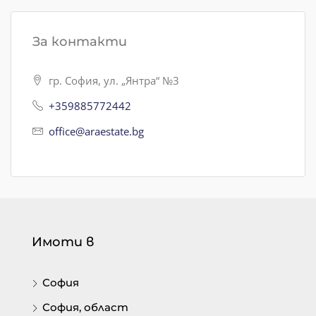
За контакти
гр. София, ул. „Янтра“ №3
+359885772442
office@araestate.bg
Имоти в
София
София, област