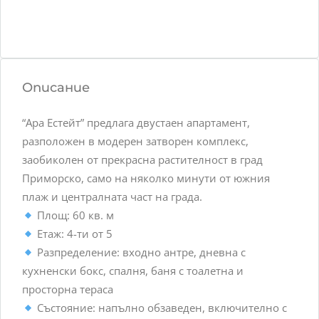
Описание
“Ара Естейт” предлага двустаен апартамент,
разположен в модерен затворен комплекс,
заобиколен от прекрасна растителност в град
Приморско, само на няколко минути от южния
плаж и централната част на града.
Площ: 60 кв. м
Етаж: 4-ти от 5
Разпределение: входно антре, дневна с
кухненски бокс, спалня, баня с тоалетна и
просторна тераса
Състояние: напълно обзаведен, включително с