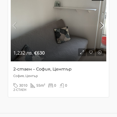
1,232 лв.
€630
2-стаен – София, Център
София, Център
3010
55
m²
0
0
2-СТАЕН