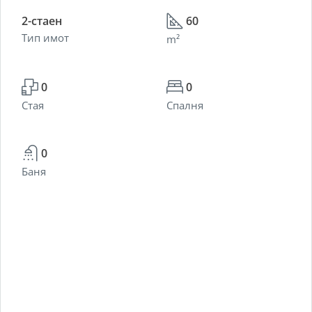
2-стаен
60
Тип имот
m²
0
0
Стая
Спалня
0
Баня