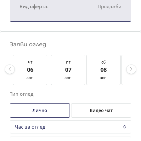
Вид оферта:
Продажби
Заяви оглед
чт
пт
сб
нд
06
07
08
0
авг.
авг.
авг.
авг
Тип оглед
Лично
Видео чат
Час за оглед