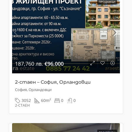
ПРОДАЖБИ
187,760 лв.
€96,000
2-стаен – София, Орландовци
София, Орландовци
3052
60
m²
0
0
2-СТАЕН