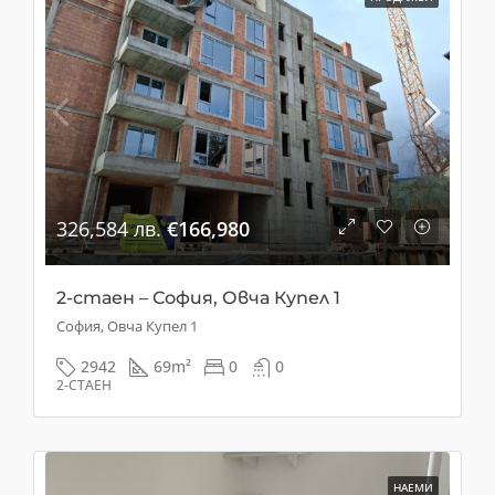
326,584 лв.
€166,980
2-стаен – София, Овча Купел 1
София, Овча Купел 1
2942
69
m²
0
0
2-СТАЕН
НАЕМИ