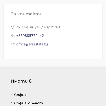
За контакти
гр. София, ул. „Янтра“ №3
+359885772442
office@araestate.bg
Имоти в
София
София, област