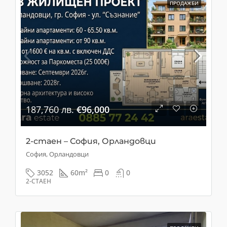
ПРОДАЖБИ
187,760 лв.
€96,000
2-стаен – София, Орландовци
София, Орландовци
3052
60
m²
0
0
2-СТАЕН