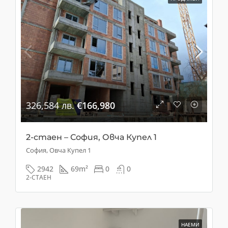
326,584 лв.
€166,980
2-стаен – София, Овча Купел 1
София, Овча Купел 1
2942
69
m²
0
0
2-СТАЕН
НАЕМИ