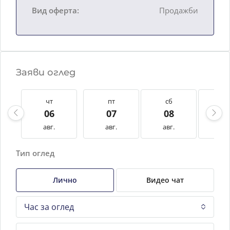
Вид оферта:
Продажби
Заяви оглед
чт
пт
сб
нд
06
07
08
0
авг.
авг.
авг.
авг
Тип оглед
Лично
Видео чат
Час за оглед