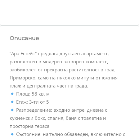
Описание
“Ара Естейт” предлага двустаен апартамент,
разположен в модерен затворен комплекс,
заобиколен от прекрасна растителност в град
Приморско, само на няколко минути от южния
плаж и централната част на града.
Площ: 58 кв. м
Етаж: 3-ти от 5
Разпределение: входно антре, дневна с
кухненски бокс, спалня, баня с тоалетна и
просторна тераса
Състояние: напълно обзаведен, включително с