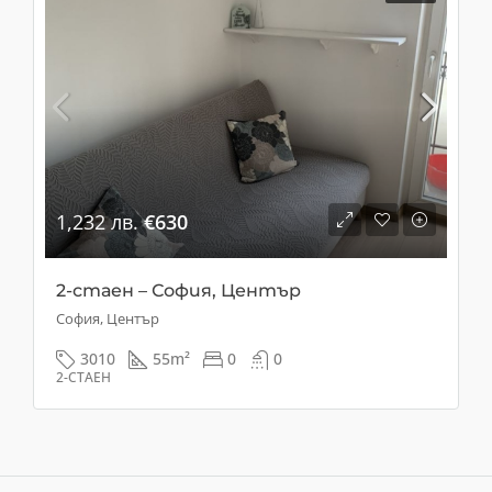
1,232 лв.
€630
2-стаен – София, Център
София, Център
3010
55
m²
0
0
2-СТАЕН