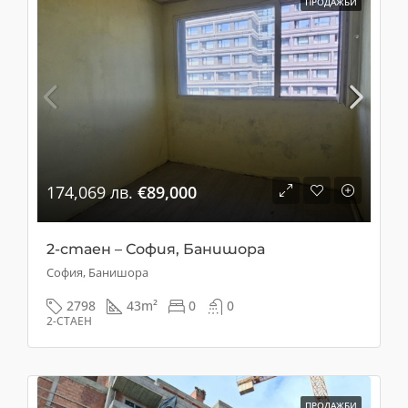
ПРОДАЖБИ
174,069 лв.
€89,000
2-стаен – София, Банишора
София, Банишора
2798
43
m²
0
0
2-СТАЕН
ПРОДАЖБИ