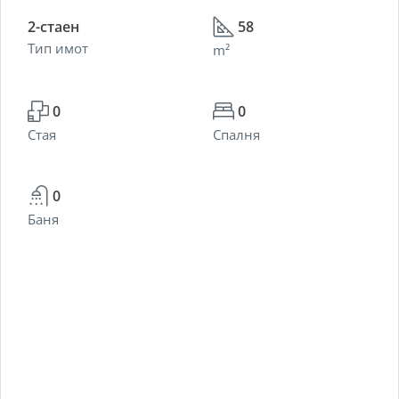
2-стаен
58
Тип имот
m²
0
0
Стая
Спалня
0
Баня