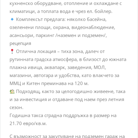
кухненско оборудване, отопление и охлаждане с
климатици, а топлата вода е чрез ел. бойлер.
Комплексът предлага: няколко басейна,
озеленени площи, охрана, видеонаблюдение,
асансьори, паркинг /наземен и подземен/,
рецепция
Отлична локация – тиха зона, далеч от
рутинната градска атмосфера, в близост до южната
плажна ивица, аквапарк, заведения, МОЛ,
магазини, автогара и удобства, като влакчето за
ММЦ и Китен преминава на 120 м.
Подходящ, както за целогодишно живеене, така
и за инвестиция и отдаване под наем през летния
сезон.
Годишна такса сградна поддръжка в размер на
21.70 евро/кв.м.
С възможност за закупуване на подземен гараж на